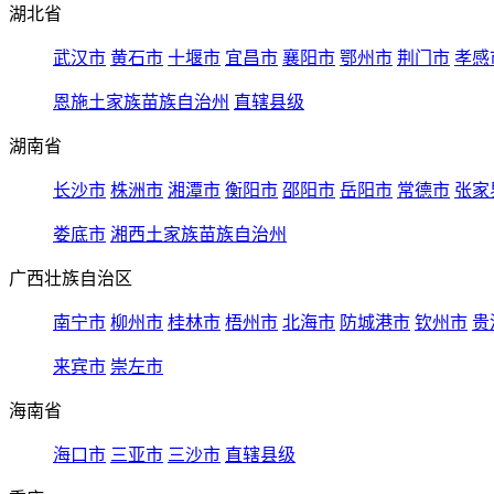
湖北省
武汉市
黄石市
十堰市
宜昌市
襄阳市
鄂州市
荆门市
孝感
恩施土家族苗族自治州
直辖县级
湖南省
长沙市
株洲市
湘潭市
衡阳市
邵阳市
岳阳市
常德市
张家
娄底市
湘西土家族苗族自治州
广西壮族自治区
南宁市
柳州市
桂林市
梧州市
北海市
防城港市
钦州市
贵
来宾市
崇左市
海南省
海口市
三亚市
三沙市
直辖县级