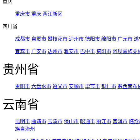
重庆
重庆市
重庆
两江新区
四川省
成都市
自贡市
攀枝花市
泸州市
德阳市
绵阳市
广元市
遂
宜宾市
广安市
达州市
雅安市
巴中市
资阳市
阿坝藏族羌
贵州省
贵阳市
六盘水市
遵义市
安顺市
毕节市
铜仁市
黔西南布
云南省
昆明市
曲靖市
玉溪市
保山市
昭通市
丽江市
普洱市
临沧
族自治州