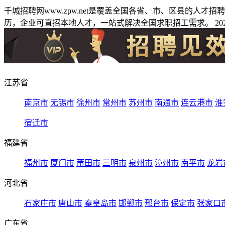
千城招聘网www.zpw.net是覆盖全国各省、市、区县的人
历，企业可直招本地人才，一站式解决全国求职招工需求。 2026
江苏省
南京市
无锡市
徐州市
常州市
苏州市
南通市
连云港市
淮
宿迁市
福建省
福州市
厦门市
莆田市
三明市
泉州市
漳州市
南平市
龙岩
河北省
石家庄市
唐山市
秦皇岛市
邯郸市
邢台市
保定市
张家口
广东省