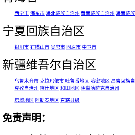
西宁市
海东市
海北藏族自治州
黄南藏族自治州
海南藏族
宁夏回族自治区
银川市
石嘴山市
吴忠市
固原市
中卫市
新疆维吾尔自治区
乌鲁木齐市
克拉玛依市
吐鲁番地区
哈密地区
昌吉回族自
克孜自治州
喀什地区
和田地区
伊犁哈萨克自治州
塔城地区
阿勒泰地区
直辖县级
免责声明：