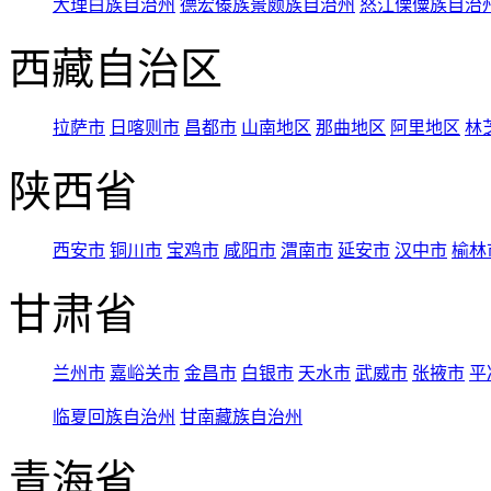
大理白族自治州
德宏傣族景颇族自治州
怒江傈僳族自治
西藏自治区
拉萨市
日喀则市
昌都市
山南地区
那曲地区
阿里地区
林
陕西省
西安市
铜川市
宝鸡市
咸阳市
渭南市
延安市
汉中市
榆林
甘肃省
兰州市
嘉峪关市
金昌市
白银市
天水市
武威市
张掖市
平
临夏回族自治州
甘南藏族自治州
青海省