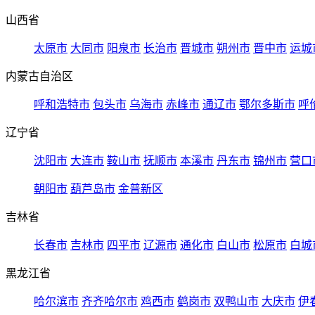
山西省
太原市
大同市
阳泉市
长治市
晋城市
朔州市
晋中市
运城
内蒙古自治区
呼和浩特市
包头市
乌海市
赤峰市
通辽市
鄂尔多斯市
呼
辽宁省
沈阳市
大连市
鞍山市
抚顺市
本溪市
丹东市
锦州市
营口
朝阳市
葫芦岛市
金普新区
吉林省
长春市
吉林市
四平市
辽源市
通化市
白山市
松原市
白城
黑龙江省
哈尔滨市
齐齐哈尔市
鸡西市
鹤岗市
双鸭山市
大庆市
伊