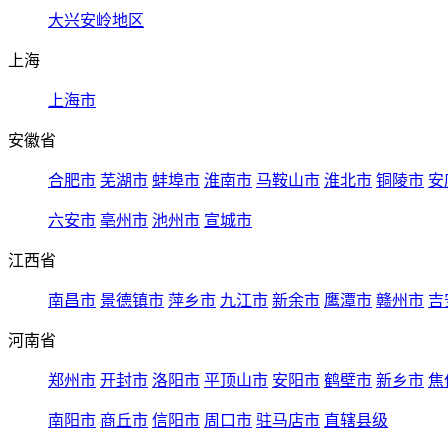
大兴安岭地区
上海
上海市
安徽省
合肥市
芜湖市
蚌埠市
淮南市
马鞍山市
淮北市
铜陵市
安
六安市
亳州市
池州市
宣城市
江西省
南昌市
景德镇市
萍乡市
九江市
新余市
鹰潭市
赣州市
吉
河南省
郑州市
开封市
洛阳市
平顶山市
安阳市
鹤壁市
新乡市
焦
南阳市
商丘市
信阳市
周口市
驻马店市
直辖县级