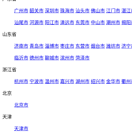
广州市
韶关市
深圳市
珠海市
汕头市
佛山市
江门市
湛江
汕尾市
河源市
阳江市
清远市
东莞市
中山市
潮州市
揭阳
山东省
济南市
青岛市
淄博市
枣庄市
东营市
烟台市
潍坊市
济宁
临沂市
德州市
聊城市
滨州市
菏泽市
浙江省
杭州市
宁波市
温州市
嘉兴市
湖州市
绍兴市
金华市
衢州
北京
北京市
天津
天津市